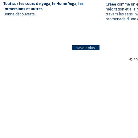
Tout sur les cours de yoga, le Home Yoga, les
Créée comme un ex
immersions et autres...
méditation et à la 
Bonne découverte...
travers les sens inv
promenade d'une a
savoir plus
© 201