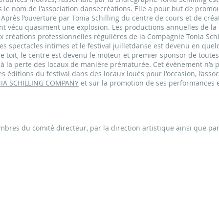
ous le nom de l'association dansecréations. Elle a pour but de promo
Après l’ouverture par Tonia Schilling du centre de cours et de cr
n ont vécu quasiment une explosion. Les productions annuelles de l
x créations professionnelles régulières de la Compagnie Tonia Schi
s spectacles intimes et le festival juilletdanse est devenu en que
 toit, le centre est devenu le moteur et premier sponsor de toutes l
it à la perte des locaux de manière prématurée. Cet évènement n’a
 éditions du festival dans des locaux loués pour l'occasion, l’assoc
IA SCHILLING COMPANY
et sur la promotion de ses performances en
mbres du comité directeur, par la direction artistique ainsi que p