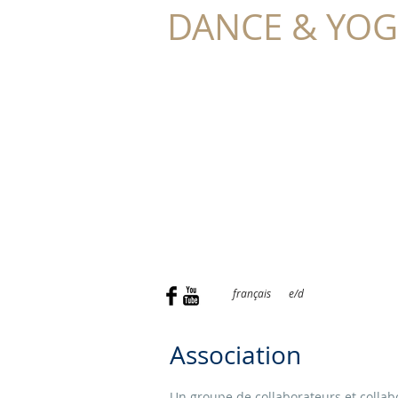
DANCE & YO
TONIA
SCHIL
français
e/d
Association
Un groupe de collaborateurs et collabo