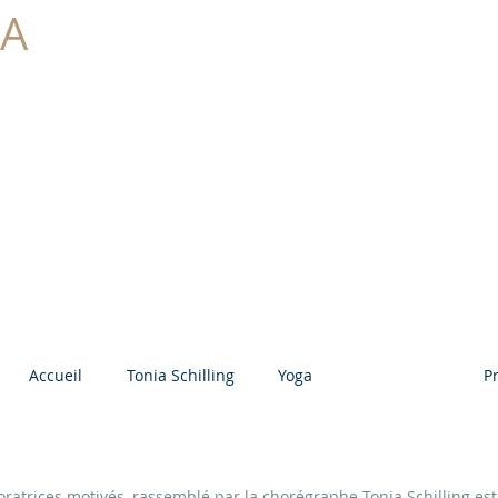
GA
LING
Accueil
Tonia Schilling
Yoga
Compagnie
P
ratrices motivés, rassemblé par la chorégraphe Tonia Schilling est 